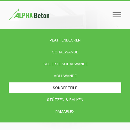
PLATTENDECKEN
SCHALWÄNDE
ISOLIERTE SCHALWÄNDE
VOLLWÄNDE
SONDERTEILE
STÜTZEN & BALKEN
PAMAFLEX