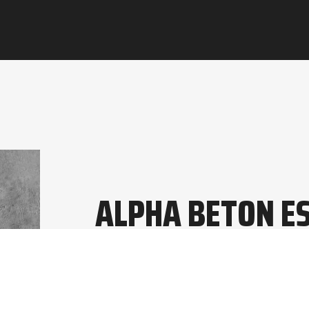
ALPHA BETON ES
Qualité maximale pour des constr
Prix concurrentiels pour une rentab